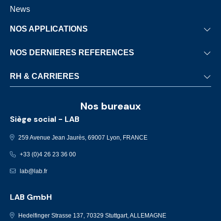
News
NOS APPLICATIONS
Valorisation énergétique des déchets
NOS DERNIERES REFERENCES
Biomasse
Nantes
RH & CARRIERES
Incinération des boues
Stuttgart
Moteurs stationnaires
Développement & Engagements RH
Charlottetown
Nos bureaux
Activités marines
Carrières
Brno
Siège social - LAB
Offres d'emploi
Munich
259 Avenue Jean Jaurès, 69007 Lyon, FRANCE
Pontivy - Le Sourn
+33 (0)4 26 23 36 00
lab@lab.fr
LAB GmbH
Hedelfinger Strasse 137, 70329 Stuttgart, ALLEMAGNE