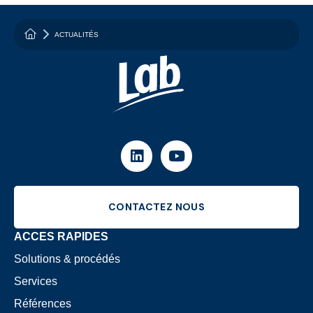
{homepage_hero: {main_title: "Votre partenaire pour réd
ACTUALITÉS
LINKEDIN
YOUTUBE
CONTACTEZ NOUS
ACCES RAPIDES
Solutions & procédés
Services
Références