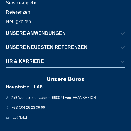
Serviceangebot
Referenzen
Neuigkeiten
UNSERE ANWENDUNGEN
Thermische Abfallverwertung
UNSERE NEUESTEN REFERENZEN
Biomasse
Nantes
HR & KARRIERE
Thermische Verwertung von Klärschlamm
Stuttgart
Stationäre Motoren
Entwicklung & HR-Engagement
Charlottetown
Unsere Büros
Maritime Aktivitäten
Karriere
Brno
Hauptsitz - LAB
Stellenangebote
München
259 Avenue Jean Jaurès, 69007 Lyon, FRANKREICH
Pontivy-Le Sourn
+33 (0)4 26 23 36 00
lab@lab.fr