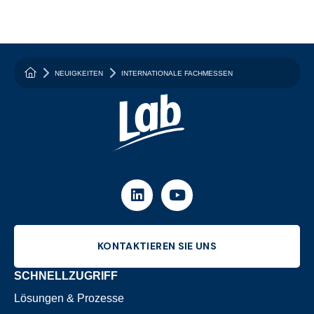
{homepage_hero: {main_title: "Ihr Partner zur Reduzier
NEUIGKEITEN
INTERNATIONALE FACHMESSEN
LINKEDIN
YOUTUBE
KONTAKTIEREN SIE UNS
SCHNELLZUGRIFF
Lösungen & Prozesse